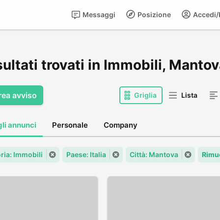
Messaggi
Posizione
Accedi/R
sultati trovati in Immobili, Manto
rea avviso
Griglia
Lista
gli annunci
Personale
Company
ria: Immobili
Paese: Italia
Città: Mantova
Rimuo