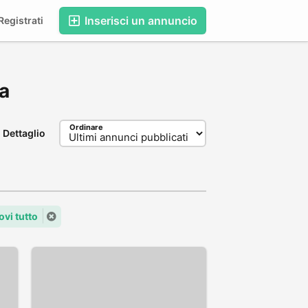
Inserisci un annuncio
egistrati
va
Ordinare
Dettaglio
vi tutto