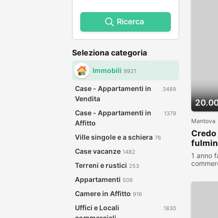
Ricerca
Seleziona categoria
Immobili
9921
Case - Appartamenti in
3489
Vendita
20.0
Case - Appartamenti in
1379
Mantova
Affitto
Credo 
Ville singole e a schiera
76
fulmin
Case vacanze
1482
1 anno f
commerc
Terreni e rustici
253
visualiz
Appartamenti
506
Camere in Affitto
916
Uffici e Locali
1830
commerciali