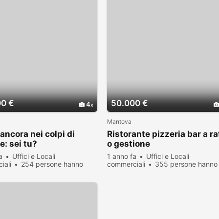
00 €
50.000 €
4
Mantova
ancora nei colpi di
Ristorante pizzeria bar a ra
e: sei tu?
o gestione
a
Uffici e Locali
1 anno fa
Uffici e Locali
iali
254 persone hanno
commerciali
355 persone hanno
zato
visualizzato