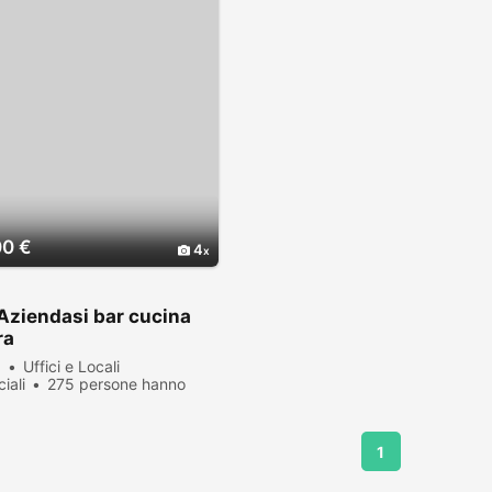
00 €
4
Aziendasi bar cucina
ra
a
Uffici e Locali
iali
275 persone hanno
zato
1