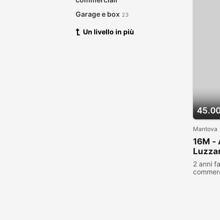
Garage e box
23
Un livello in più
45.0
Mantova
16M - 
Luzza
2 anni f
commerc
visualiz