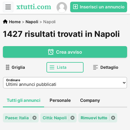
Inserisci un annuncio
Home
>
Napoli
>
Napoli
1427 risultati trovati in Napoli
Crea avviso
Griglia
Lista
Dettaglio
Ordinare
Tutti gli annunci
Personale
Company
Paese: Italia
Città: Napoli
Rimuovi tutto