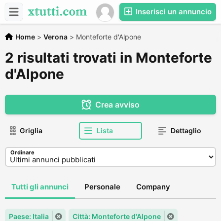
Inserisci un annuncio
Home
>
Verona
>
Monteforte d'Alpone
2 risultati trovati in Monteforte
d'Alpone
Crea avviso
Griglia
Lista
Dettaglio
Ordinare
Tutti gli annunci
Personale
Company
Paese: Italia
Città: Monteforte d'Alpone