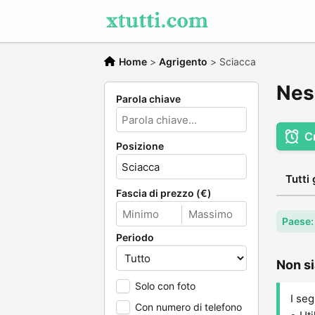
Home
>
Agrigento
>
Sciacca
Nes
Parola chiave
C
Posizione
Tutti 
Fascia di prezzo (€)
Paese: 
Periodo
Non si
Solo con foto
I seg
Con numero di telefono