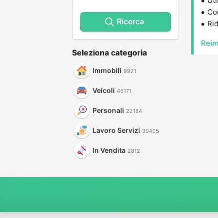
Uti
Con
Ricerca
Rid
Reim
Seleziona categoria
Immobili
9921
Veicoli
46171
Personali
22184
Lavoro Servizi
39405
In Vendita
2812