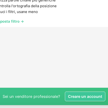
lizza parole chiave più generiche
trolla l'ortografia della posizione
uci i filtri, usane meno
posta filtro →
Sei un venditore professionale?
Creare un account