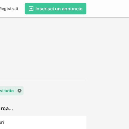
Inserisci un annuncio
egistrati
i tutto
rca...
ori