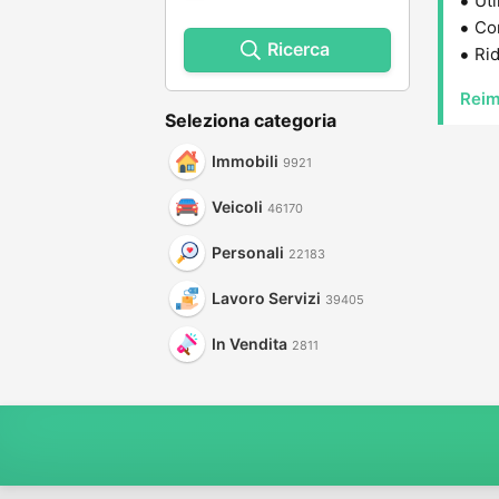
Uti
Con
Ricerca
Rid
Reim
Seleziona categoria
Immobili
9921
Veicoli
46170
Personali
22183
Lavoro Servizi
39405
In Vendita
2811