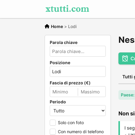
Home
>
Lodi
Nes
Parola chiave
C
Posizione
Tutti 
Fascia di prezzo (€)
Paese: 
Periodo
Non si
Solo con foto
I seg
Con numero di telefono