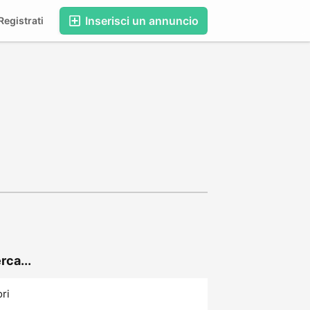
Inserisci un annuncio
egistrati
rca...
ori