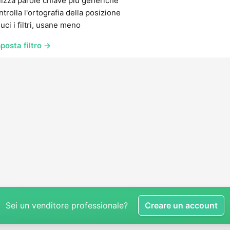
lizza parole chiave più generiche
trolla l'ortografia della posizione
uci i filtri, usane meno
posta filtro →
Sei un venditore professionale?
Creare un account