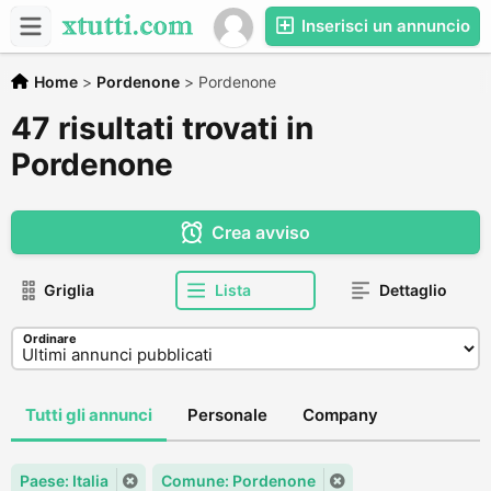
Inserisci un annuncio
Home
>
Pordenone
>
Pordenone
47 risultati trovati in
Pordenone
Crea avviso
Griglia
Lista
Dettaglio
Ordinare
Tutti gli annunci
Personale
Company
Paese: Italia
Comune: Pordenone