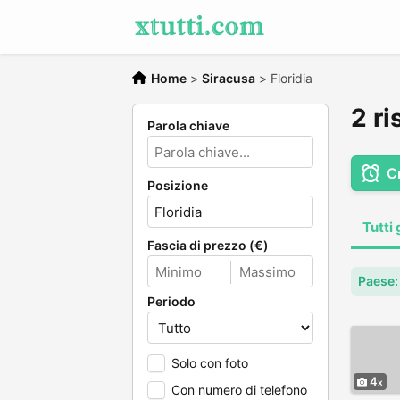
Home
>
Siracusa
>
Floridia
2 ri
Parola chiave
C
Posizione
Tutti 
Fascia di prezzo (€)
Paese: 
Periodo
Solo con foto
4
Con numero di telefono