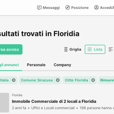
Messaggi
Posizione
Accedi/R
sultati trovati in Floridia
rea avviso
Griglia
Lista
gli annunci
Personale
Company
Italia
Comune: Siracusa
Città: Floridia
Rimuovi
Floridia
Immobile Commerciale di 2 locali a Floridia
2 anni fa
Uffici e Locali commerciali
198 persone hanno v