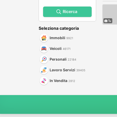
Ricerca
1
Seleziona categoria
Immobili
9921
Veicoli
46171
Personali
22184
Lavoro Servizi
39405
In Vendita
2812