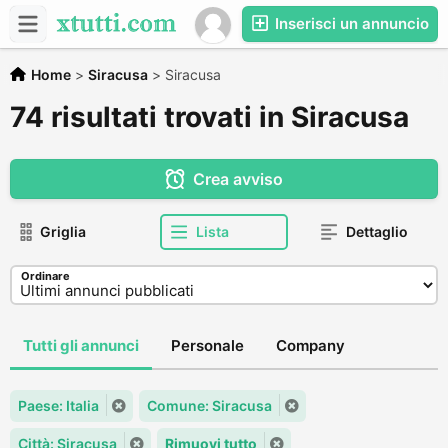
Inserisci un annuncio
Home
>
Siracusa
>
Siracusa
74 risultati trovati in Siracusa
Crea avviso
Griglia
Lista
Dettaglio
Ordinare
Tutti gli annunci
Personale
Company
Paese: Italia
Comune: Siracusa
Città: Siracusa
Rimuovi tutto