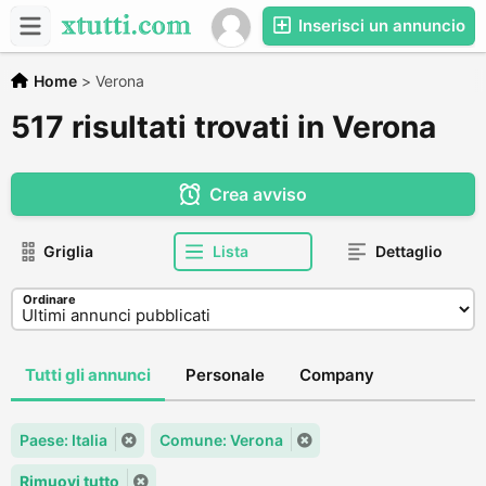
Inserisci un annuncio
Home
>
Verona
517 risultati trovati in Verona
Crea avviso
Griglia
Lista
Dettaglio
Ordinare
Tutti gli annunci
Personale
Company
Paese: Italia
Comune: Verona
Rimuovi tutto