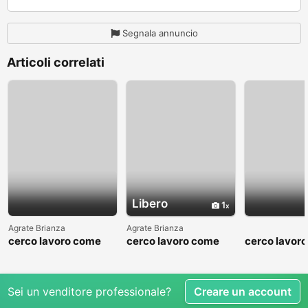
Segnala annuncio
Articoli correlati
Libero
1
Agrate Brianza
Agrate Brianza
cerco lavoro come
cerco lavoro come
cerco lavor
fattorino
commesso addetto
fattorino
reparti
Sei un venditore professionale?
Creare un account