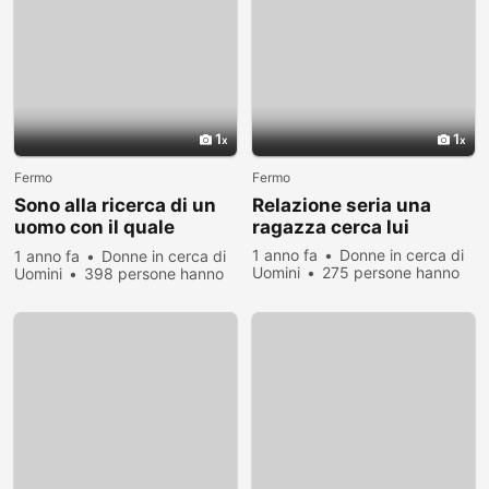
1
1
Fermo
Fermo
Sono alla ricerca di un
Relazione seria una
uomo con il quale
ragazza cerca lui
realizzare qualcosa di
1 anno fa
Donne in cerca di
1 anno fa
Donne in cerca di
grande
Uomini
275 persone hanno
Uomini
398 persone hanno
visualizzato
visualizzato