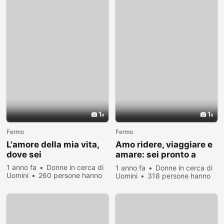
1
1
Fermo
Fermo
L'amore della mia vita,
Amo ridere, viaggiare e
dove sei
amare: sei pronto a
conoscermi?
1 anno fa
Donne in cerca di
1 anno fa
Donne in cerca di
Uomini
260 persone hanno
Uomini
318 persone hanno
visualizzato
visualizzato