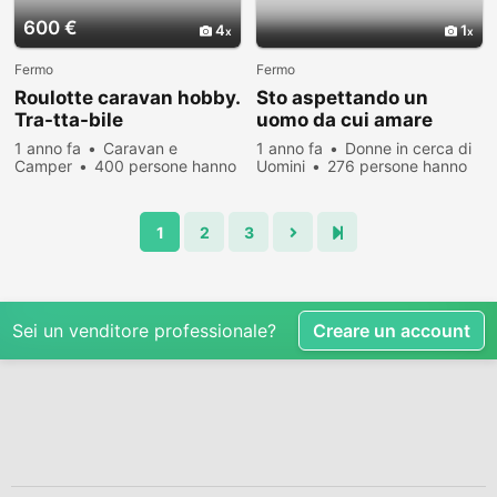
600 €
4
1
Fermo
Fermo
Roulotte caravan hobby.
Sto aspettando un
Tra-tta-bile
uomo da cui amare
1 anno fa
Caravan e
1 anno fa
Donne in cerca di
Camper
400 persone hanno
Uomini
276 persone hanno
visualizzato
visualizzato
1
2
3
Sei un venditore professionale?
Creare un account