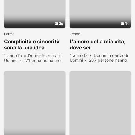
2
1
Fermo
Fermo
Complicità e sincerità
L'amore della mia vita,
sono la mia idea
dove sei
d’amore
1 anno fa
Donne in cerca di
1 anno fa
Donne in cerca di
Uomini
267 persone hanno
Uomini
271 persone hanno
visualizzato
visualizzato