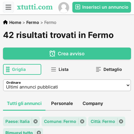
Inserisci un annuncio
Home
>
Fermo
>
Fermo
42 risultati trovati in Fermo
Crea avviso
Griglia
Lista
Dettaglio
Ordinare
Tutti gli annunci
Personale
Company
Paese: Italia
Comune: Fermo
Città: Fermo
Rimuovi tutto