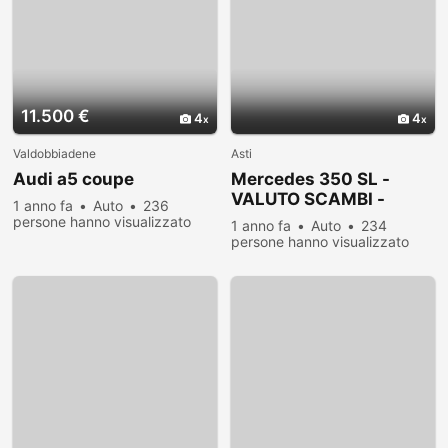
11.500 €
4
4
Valdobbiadene
Asti
Audi a5 coupe
Mercedes 350 SL -
VALUTO SCAMBI -
1 anno fa
Auto
236
manuale -italiana
persone hanno visualizzato
1 anno fa
Auto
234
persone hanno visualizzato