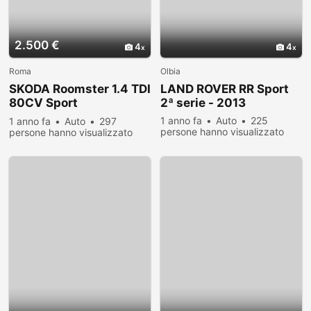
2.500 €
4
4
Roma
Olbia
SKODA Roomster 1.4 TDI
LAND ROVER RR Sport
80CV Sport
2ª serie - 2013
CARROZZERIA DA
1 anno fa
Auto
225
1 anno fa
Auto
297
persone hanno visualizzato
persone hanno visualizzato