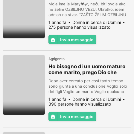
Moje ime je Mary❤️✔️, neću biti ovdje ako
ne želim OZBILJNU VEZU. Ukratko, idem
odmah na stvar. "ZAŠTO ŽELIM OZBILJNU
VEZU"❓❓❓ SA SAMOUvjerenjem, sada je
1 anno fa
Donne in cerca di Uomini
vrijeme da se smirim i budem PREDANA
275 persone hanno visualizzato
JEDNOM muškarcu i to je PUT koji sam
IZABRAO????. Sve počinje s nekoliko
Invia messaggio
razgovora uzastopce iu ovoj fazi razgovora
upoznat ćemo se DOBRO i BEZUVJETNO
što će dovesti do ...
Agrigento
Ho bisogno di un uomo maturo
come marito, prego Dio che
esaudisca le mie preghiere.
Dopo aver cercato per così tanto tempo
sono giunta a una conclusione Voglio solo
dei figli Voglio un marito Voglio qualcuno
che possa stare con me fino alla fine e
1 anno fa
Donne in cerca di Uomini
sono pronta a sistemarmi. Sono stanca di
390 persone hanno visualizzato
vivere una vita da single. Per favore se sei
interessata non esitare a contattarmi
Invia messaggio
Grazie.