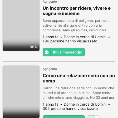
Agrigento
Un incontro per ridere, vivere e
sognare insieme
Sono appassionata di poligono, partecipo
attivamente alle gare di tiro con aria
compressa. Amo gli animali, camminare,
trascorrere del tempo con gli amici. Mi
1 anno fa
Donne in cerca di Uomini
piace viaggiare, anche da sola, ho esplorato
196 persone hanno visualizzato
il Giappone. Amo la fotografia che cattura
1
momenti significativi. Parlo Inglese,
Invia messaggio
Francese e Spagnolo. Amo vivere.
Agrigento
Cerco una relazione seria con un
uomo
Cerco una relazione seria con un uomo che
mi ami e si prenda cura di me. Sono molto
amichevole e amo viaggiare. Ho 32 anni ma
non preoccuparti più dell'età dell'uomo.
1 anno fa
Donne in cerca di Uomini
305 persone hanno visualizzato