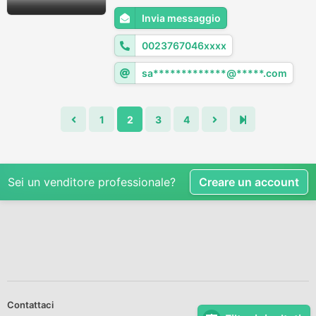
Invia messaggio
0023767046xxxx
sa*************@*****.com
1
2
3
4
Sei un venditore professionale?
Creare un account
Contattaci