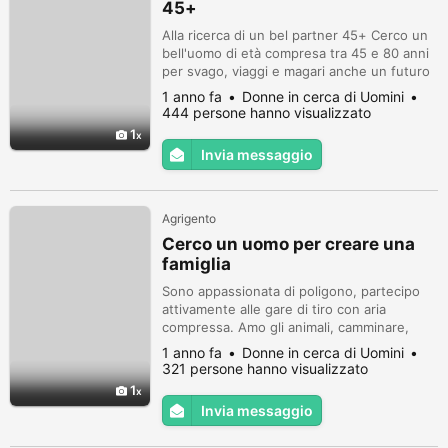
45+
Alla ricerca di un bel partner 45+ Cerco un
bell'uomo di età compresa tra 45 e 80 anni
per svago, viaggi e magari anche un futuro
insieme. Sono 31/163/57 attr.NR, lavoro,
1 anno fa
Donne in cerca di Uomini
attivo, interessato alla cultura e al
444 persone hanno visualizzato
divertimento. Alla ricerca di un NR forte (di
1
corporatura robusta), ben curato,
Invia messaggio
funzionante, mobile, senza animali
domestici o altri obblighi. Preferib...
Agrigento
Cerco un uomo per creare una
famiglia
Sono appassionata di poligono, partecipo
attivamente alle gare di tiro con aria
compressa. Amo gli animali, camminare,
trascorrere del tempo con gli amici.
1 anno fa
Donne in cerca di Uomini
321 persone hanno visualizzato
1
Invia messaggio