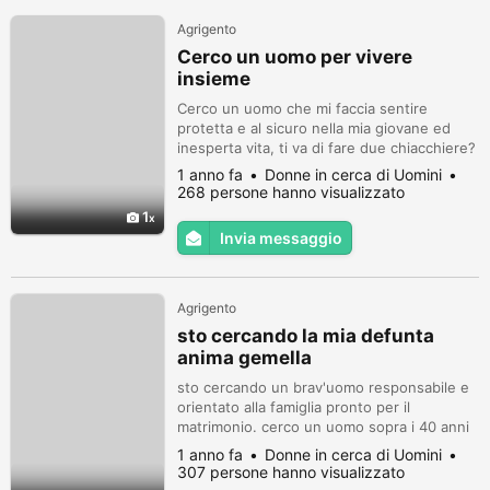
Agrigento
Cerco un uomo per vivere
insieme
Cerco un uomo che mi faccia sentire
protetta e al sicuro nella mia giovane ed
inesperta vita, ti va di fare due chiacchiere?
1 anno fa
Donne in cerca di Uomini
268 persone hanno visualizzato
1
Invia messaggio
Agrigento
sto cercando la mia defunta
anima gemella
sto cercando un brav'uomo responsabile e
orientato alla famiglia pronto per il
matrimonio. cerco un uomo sopra i 40 anni
per favore solo uomini seri dovrebbero
1 anno fa
Donne in cerca di Uomini
contattarmi. sono una donna o una persona
307 persone hanno visualizzato
di valore