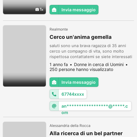
1
Invia messaggio
Realmonte
Cerco un'anima gemella
saluti sono una brava ragazza di 35 anni
cerco un compagno di vita, sono molto
rispettosa contattatemi se siete interessati
a stabilire una relazione a lungo termine
1 anno fa
Donne in cerca di Uomini
con me
250 persone hanno visualizzato
Invia messaggio
67744xxxx
an*****************@*****.c
om
Alessandria della Rocca
Alla ricerca di un bel partner