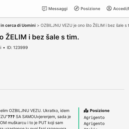
Messaggi
Posizione
Accedi/R
in cerca di Uomini
>
OZBILJNU VEZU je ono što ŽELIM i bez šale s 
ŽELIM i bez šale s tim.
i
ID: 123999
e želim OZBILJNU VEZU. Ukratko, idem
Posizione
ZU"❓❓❓ SA SAMOUvjerenjem, sada je
Agrigento
M muškarcu i to je PUT koji sam
Agrigento
a uzastopce iu ovoj fazi razgovora