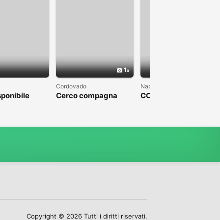
1
1
Cordovado
Napoli
sponibile
Cerco compagna
COLPO DI FULMINE
DA PARTE DI UN
UOMO CHE SFOCI IN
UN MATRIMONIO
Copyright © 2026 Tutti i diritti riservati.