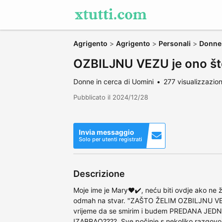
Agrigento
>
Agrigento
>
Personali
>
Donne 
OZBILJNU VEZU je ono što 
Donne in cerca di Uomini
277 visualizzazion
Pubblicato il 2024/12/28
Invia messaggio
Solo per utenti registrati
Descrizione
Moje ime je Mary❤️✔️, neću biti ovdje ako n
odmah na stvar. "ZAŠTO ŽELIM OZBILJNU VE
vrijeme da se smirim i budem PREDANA JEDNO
IZABRAO????. Sve počinje s nekoliko razgovor