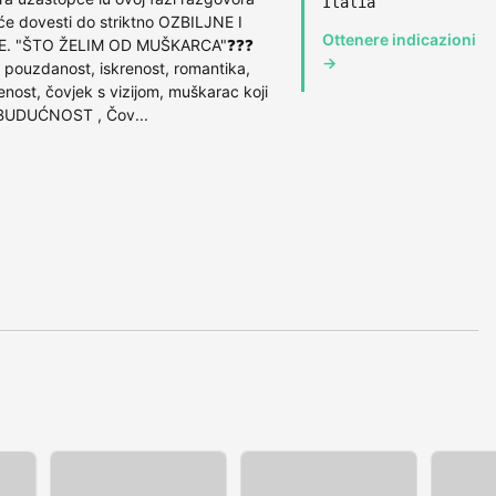
Italia
 dovesti do striktno OZBILJNE I
Ottenere indicazioni
VE. "ŠTO ŽELIM OD MUŠKARCA"❓❓❓
→
 pouzdanost, iskrenost, romantika,
renost, čovjek s vizijom, muškarac koji
 BUDUĆNOST , Čov...