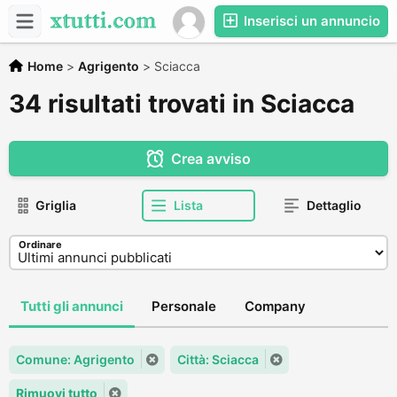
Inserisci un annuncio
Home
>
Agrigento
>
Sciacca
34 risultati trovati in Sciacca
Crea avviso
Griglia
Lista
Dettaglio
Ordinare
Tutti gli annunci
Personale
Company
Comune: Agrigento
Città: Sciacca
Rimuovi tutto