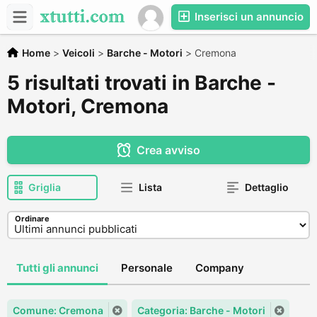
Inserisci un annuncio
Home
>
Veicoli
>
Barche - Motori
>
Cremona
5 risultati trovati in Barche -
Motori, Cremona
Crea avviso
Griglia
Lista
Dettaglio
Ordinare
Tutti gli annunci
Personale
Company
Comune: Cremona
Categoria: Barche - Motori