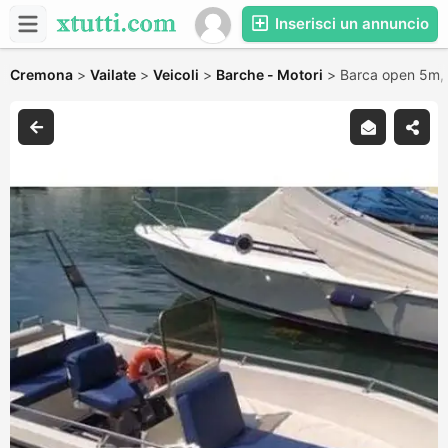
Inserisci un annuncio
Cremona
>
Vailate
>
Veicoli
>
Barche - Motori
>
Barca open 5m,