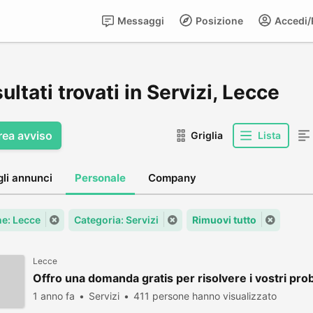
Messaggi
Posizione
Accedi/R
sultati trovati in Servizi, Lecce
rea avviso
Griglia
Lista
gli annunci
Personale
Company
e: Lecce
Categoria: Servizi
Rimuovi tutto
Lecce
Offro una domanda gratis per risolvere i vostri pro
1 anno fa
Servizi
411 persone hanno visualizzato