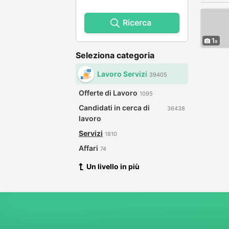
Ricerca
1
Seleziona categoria
Lavoro Servizi
39405
Offerte di Lavoro
1095
Candidati in cerca di
36438
lavoro
Servizi
1810
Affari
74
Un livello in più