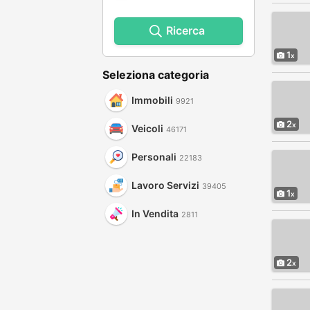
Ricerca
1
Seleziona categoria
Immobili
9921
2
Veicoli
46171
Personali
22183
Lavoro Servizi
39405
1
In Vendita
2811
2