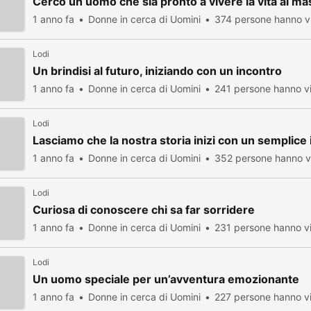
Cerco un uomo che sia pronto a vivere la vita al m
1 anno fa
Donne in cerca di Uomini
374 persone hanno vi
Lodi
Un brindisi al futuro, iniziando con un incontro
1 anno fa
Donne in cerca di Uomini
241 persone hanno vi
Lodi
Lasciamo che la nostra storia inizi con un semplice
1 anno fa
Donne in cerca di Uomini
352 persone hanno vi
Lodi
Curiosa di conoscere chi sa far sorridere
1 anno fa
Donne in cerca di Uomini
231 persone hanno vi
Lodi
Un uomo speciale per un’avventura emozionante
1 anno fa
Donne in cerca di Uomini
227 persone hanno vi