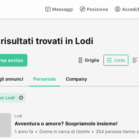
Messaggi
Posizione
Accedi/R
risultati trovati in Lodi
rea avviso
Griglia
Lista
gli annunci
Personale
Company
e: Lodi
Lodi
Avventura o amore? Scopriamolo insieme!
1 anno fa
Donne in cerca di Uomini
254 persone hanno vi