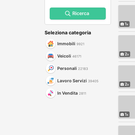
Ricerca
1
Seleziona categoria
Immobili
9921
2
Veicoli
46171
Personali
22183
Lavoro Servizi
39405
2
In Vendita
2811
1