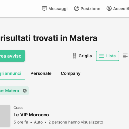
Messaggi
Posizione
Accedi/R
risultati trovati in Matera
rea avviso
Griglia
Lista
gli annunci
Personale
Company
e: Matera
Craco
Le VIP Morocco
5 ore fa
Auto
2 persone hanno visualizzato