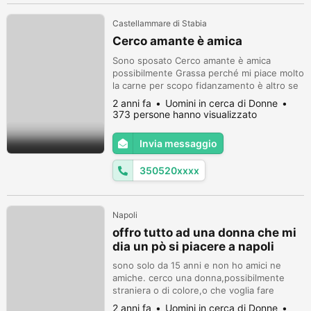
Castellammare di Stabia
Cerco amante è amica
Sono sposato Cerco amante è amica
possibilmente Grassa perché mi piace molto
la carne per scopo fidanzamento è altro se
avete capito cosa intendo. Mi chiamo
2 anni fa
Uomini in cerca di Donne
Andrea ho 40 Anni sano pulito vaccinato
373 persone hanno visualizzato
diventente geloso per la mia donna anche
se è una amica Ma sto stare al mio posto
Invia messaggio
non sono invadente cerco sono zone
Castellammare di Stabia Vico equense
350520xxxx
Sorrento ...
Napoli
offro tutto ad una donna che mi
dia un pò si piacere a napoli
sono solo da 15 anni e non ho amici ne
amiche. cerco una donna,possibilmente
straniera o di colore,o che voglia fare
l'amante una volta a settimana,per tapporti
2 anni fa
Uomini in cerca di Donne