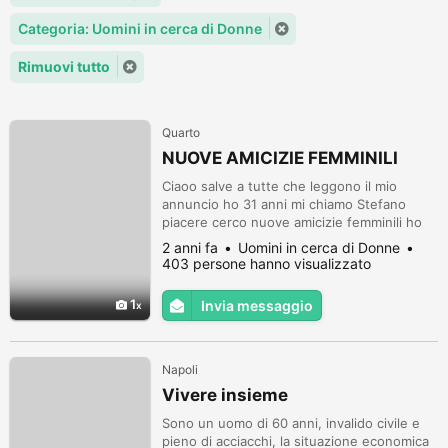
Categoria: Uomini in cerca di Donne
Rimuovi tutto
Quarto
NUOVE AMICIZIE FEMMINILI
Ciaoo salve a tutte che leggono il mio
annuncio ho 31 anni mi chiamo Stefano
piacere cerco nuove amicizie femminili ho
nn so magari l anima gemella i mie hobby mi
2 anni fa
Uomini in cerca di Donne
piace guardare gli anime e leggere i manga
403 persone hanno visualizzato
del resto nn guardo molto l eta se vi va
contattatemi a presto
1
Invia messaggio
Napoli
Vivere insieme
Sono un uomo di 60 anni, invalido civile e
pieno di acciacchi, la situazione economica