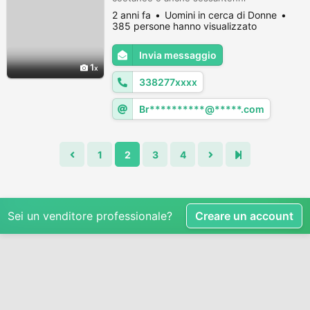
2 anni fa
Uomini in cerca di Donne
385 persone hanno visualizzato
Invia messaggio
1
338277xxxx
Br**********@*****.com
1
2
3
4
Sei un venditore professionale?
Creare un account