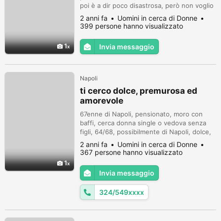
poi è a dir poco disastrosa, però non voglio
rinunciare anche all'amore e sono sicuro
2 anni fa
Uomini in cerca di Donne
che da qualche parte del mondo c'è una
399 persone hanno visualizzato
donna che si potrebbe innamorare di me,
magari con le mie stesse "caratteristiche",
1
Invia messaggio
importante che sia una persona pulita
moralmente e fisicamente e...
Napoli
ti cerco dolce, premurosa ed
amorevole
67enne di Napoli, pensionato, moro con
baffi, cerca donna single o vedova senza
figli, 64/68, possibilmente di Napoli, dolce,
amorevole e premurosa che verrà
2 anni fa
Uomini in cerca di Donne
ricambiata da me con tutto l'affetto
367 persone hanno visualizzato
possibile. Non importante bellezza
1
esteriore, ma quella interiore. Primi contatti
Invia messaggio
via email.
324/549xxxx