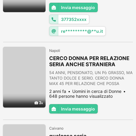
Invia messaggio
377352xxxx
re*********@**u.it
Napoli
CERCO DONNA PER RELAZIONE
SERIA ANCHE STRANIERA
54 ANNI, PENSIONATO, UN Pò GRASSO, MA
TANTO DOLCE E SERIO. CERCO DONNA
MAX 45 PER RELAZIONE CHE POSSA
CRESCERE..SONO UNA PERSONA SERIA E
2 anni fa
Uomini in cerca di Donne
NON CERCO AVVENTURE.SCRIVIMI A
648 persone hanno visualizzato
gesposito01@libero.it looking for serious
3
relationship with a woman max 45y.o.to me
Invia messaggio
54 y.o. very sweetty good carachter. im not
looking for adventures
Caivano