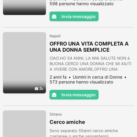
intimi non protetti.sono ina persona
598 persone hanno visualizzato
pulita..quasi vergine,dolce,affettuosa molto
generosa. cerco una persona giovane e
Invia messaggio
carina .sperando che questo rapporto si
trasformi. scrivimi alerto.castagna@pro...
Napoli
OFFRO UNA VITA COMPLETA A
UNA DONNA SEMPLICE
CIAO.HO 54 ANNI. LA MIA SALUTE NON è
BUONA.CERCO UNA DONNA CHE MI AIUTI
A VIVERE CON AMORE,OFFRO UNA
CASA,UN FUTUTO SICURO,UN AMORE
2 anni fa
Uomini in cerca di Donne
ETERNOE UN PICCOLO COMPENSO
573 persone hanno visualizzato
MENSILE.ANCHE DI COLORE,STRANIERA .I
3
AM A GOOD MAAN LOOKING FOR A NICE
Invia messaggio
WOMAN /GIRL THAT WILL TAKE CARE OF
ME AND ME OF HER. ALREADY LIVING IN
ITALY.OR IN UKRAINE. SALVATORE
Striano
Cerco amiche
Sono separato 55anni cerco amiche
coetanee o anche sessantenni