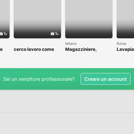
1
1
Milano
Roma
me
cerco lavoro come
Magazziniere,
Lavapia
to
fattorino
muratore, idraulico,
ins.pannelli
Sei un venditore professionale?
Creare un account