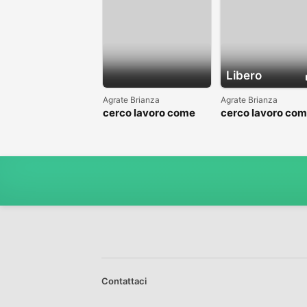
Libero
Agrate Brianza
Agrate Brianza
cerco lavoro come
cerco lavoro co
fattorino
commesso addet
reparti
Contattaci