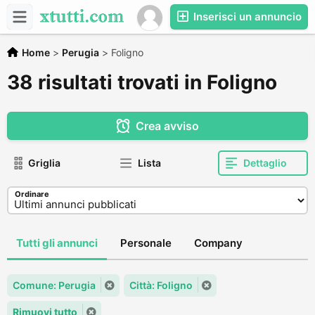
Inserisci un annuncio
Home
>
Perugia
>
Foligno
38 risultati trovati in Foligno
Crea avviso
Griglia
Lista
Dettaglio
Ordinare
Tutti gli annunci
Personale
Company
Comune: Perugia
Città: Foligno
Rimuovi tutto