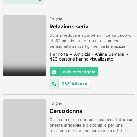
Foligno
Relazione seria
Donna vedova e sola 54 anni cerca vedovo
eta62 anni in su po robustello anche
pensionato senza figli per bella amicizia
relazione seria porta ad una convivenza
1 anno fa
Amicizia - Anima Gemella
sono disposta trasferirmi col tempo ti
423 persone hanno visualizzato
cerco serio indipendente come me non
fumatore zona Perugia dintorni contatta
Invia messaggio
mio whatsapp
333146xxxx
Foligno
Cerco donna
Ciao cara cerco donna simpatica affettuosa
onesta affidabile e disponibile per una
relazione seria e una convivenza e futuro
matrimonio