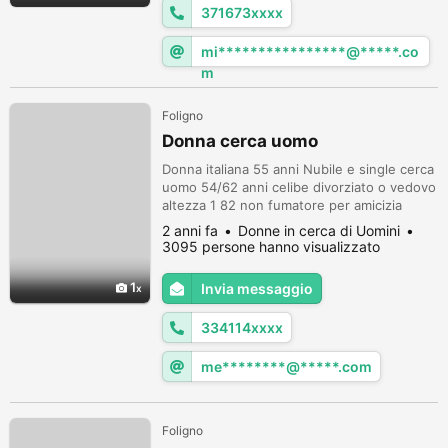
371673xxxx
mi****************@*****.co
m
Foligno
Donna cerca uomo
Donna italiana 55 anni Nubile e single cerca
uomo 54/62 anni celibe divorziato o vedovo
altezza 1 82 non fumatore per amicizia
finalizzata a una eventuale Convivenza o
2 anni fa
Donne in cerca di Uomini
Matrimonio
3095 persone hanno visualizzato
1
Invia messaggio
334114xxxx
me********@*****.com
Foligno