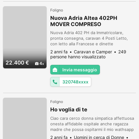
Foligno
Nuova Adria Altea 402PH
MOVER COMPRESO
Nuova Adria 402 PH da Immatricolare,
pronta consegna, caravan 4 Posti Letto,
con letto alla Francese e dinette
trasformabile. Lunghezza scocca 4693 mm
2 anni fa
Caravan e Camper
249
Lunghezza compreso timone 6050mm
persone hanno visualizzato
Larghezza 2296mm Peso a pieno carico da
22.400 €
4
1100kg a 1300kg(optional) DOTAZIONE
Invia messaggio
DELLA CARAVAN: Cerchi in lega, ruota di
scorta, piedini di stazionamento rinforzati,
320748xxxx
porta scuderia ...
Foligno
Ho voglia di te
Ciao cara cerco donna simpatica affettuosa
onesta affidabile ospitale anche ragazza
madre che possa ospitarmi il mio wathsapp
è 3716735012
2 anni fa
Uomini in cerca di Donne