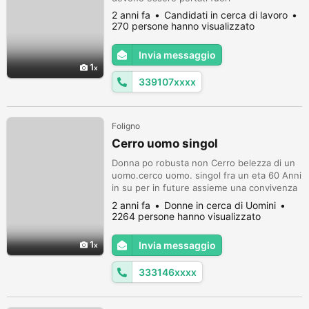
2 anni fa
Candidati in cerca di lavoro
270 persone hanno visualizzato
Invia messaggio
1
339107xxxx
Foligno
Cerro uomo singol
Donna po robusta non Cerro belezza di un
uomo.cerco uomo. singol fra un eta 60 Anni
in su per in future assieme una convivenza
basata sincerita onesta, per un giorno
2 anni fa
Donne in cerca di Uomini
esser pronta a trasferirmi Zone perugia
2264 persone hanno visualizzato
Firenze foligno ponte San Giovanni semper
perugia ti Cerco senza figli po robistino
1
Invia messaggio
carattere buono dolce non aggressivo
possessivo LA vita si vive sereni...
333146xxxx