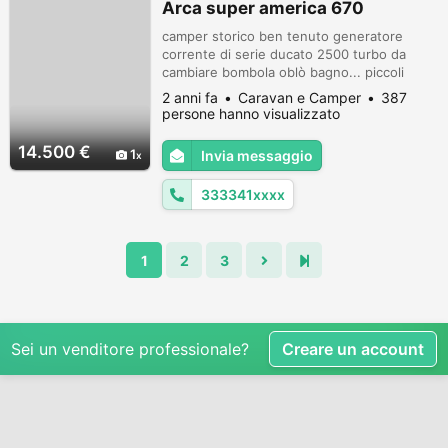
Arca super america 670
camper storico ben tenuto generatore
corrente di serie ducato 2500 turbo da
cambiare bombola oblò bagno... piccoli
lavori
2 anni fa
Caravan e Camper
387
persone hanno visualizzato
14.500 €
1
Invia messaggio
333341xxxx
1
2
3
Sei un venditore professionale?
Creare un account