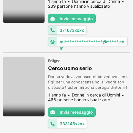
1 anno fa
Uomini in cerca di Donne
239 persone hanno visualizzato
Invia messaggio
371673xxxx
mi****************@*****.co
m
Foligno
Cerco uomo serio
Donna vedova vonoscerebbe vedovo senza
figli per una conoscenza poi si vedrà son
disposta trasferirmi xona perugia dintorni ti
cerco età 60 anni in su persona buona
1 anno fa
Donne in cerca di Uomini
carattere semplice po robusto non guardo
468 persone hanno visualizzato
aspetto fisico chi sia tu guardo cuore testa
contatto whatsapp mio
Invia messaggio
333146xxxx