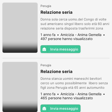
Perugia
Relazione seria
Donna sola cerca uomo.del Congo di volte
sud americano singol libero solo età 60 anni
relazione seria disposta trasferirmi zona
Perugia sono autonoma ma no automunita
1 anno fa
Amicizia - Anima Gemella
contatto whatsapp
497 persone hanno visualizzato
Invia messaggio
Perugia
Relazione seria
Donna stanca uomini maneschi bevitori
cerco un uomo possibilmente libero senza
figli zona Perugia età 65 anni automunito
bella amicizia porti poi convivenza sono
1 anno fa
Amicizia - Anima Gemella
donna buona solare contatta mio
465 persone hanno visualizzato
whatsapp Perugia
Invia messaggio