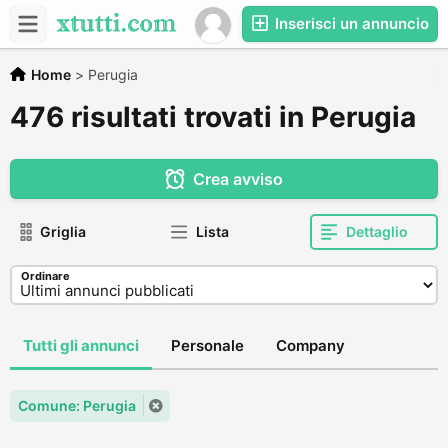
Inserisci un annuncio
Home
>
Perugia
476 risultati trovati in Perugia
Crea avviso
Griglia
Lista
Dettaglio
Ordinare
Tutti gli annunci
Personale
Company
Comune: Perugia