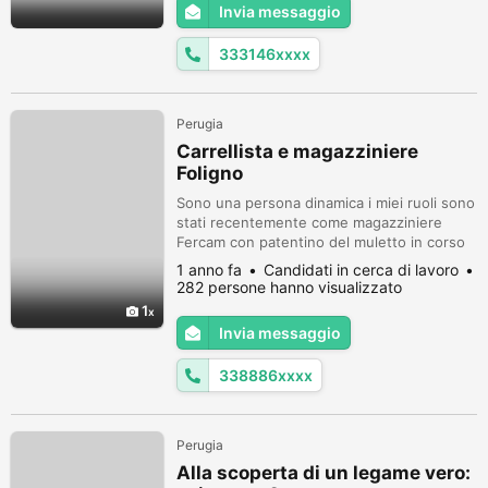
Invia messaggio
333146xxxx
Perugia
Carrellista e magazziniere
Foligno
Sono una persona dinamica i miei ruoli sono
stati recentemente come magazziniere
Fercam con patentino del muletto in corso
di validita',ruolo precedente in ufficio
1 anno fa
Candidati in cerca di lavoro
registro fatture e contabilita' ordinaria
282 persone hanno visualizzato
,riepilogo iva,ho anche la patente c valida.
1
Invia messaggio
338886xxxx
Perugia
Alla scoperta di un legame vero: