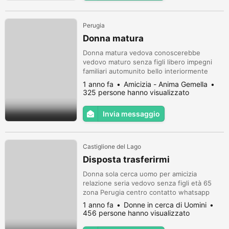
Perugia
Donna matura
Donna matura vedova conoscerebbe
vedovo maturo senza figli libero impegni
familiari automunito bello interiormente
zona Perugia centro Perugia amicizia ed
1 anno fa
Amicizia - Anima Gemella
eventuale convivenza e dividere spese casa
325 persone hanno visualizzato
disposta anche trasferirmi dopo un
eventuale conoscenza. Se ai questi requisiti
Invia messaggio
contattami whatsapp o messaggio grazie
Castiglione del Lago
Disposta trasferirmi
Donna sola cerca uomo per amicizia
relazione seria vedovo senza figli età 65
zona Perugia centro contatto whatsapp
1 anno fa
Donne in cerca di Uomini
456 persone hanno visualizzato