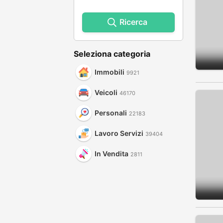
Ricerca
Seleziona categoria
Immobili
9921
Veicoli
46170
Personali
22183
Lavoro Servizi
39404
In Vendita
2811