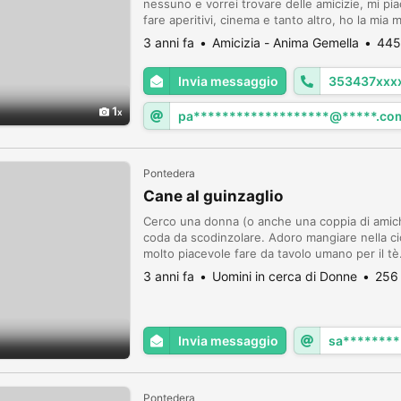
nessuno e vorrei trovare delle amicizie, mi pi
fare aperitivi, cinema e tanto altro, ho la mi
qualcuno/a è interessato/a mi faccia sapere, n
3 anni fa
Amicizia - Anima Gemella
445
Invia messaggio
353437xxx
1
pa*******************@*****.co
Pontedera
Cane al guinzaglio
Cerco una donna (o anche una coppia di amiche
coda da scodinzolare. Adoro mangiare nella ciot
molto piacevole fare da tavolo umano per il t
preferisco che chi gioca con me lo faccia per di
3 anni fa
Uomini in cerca di Donne
256 
Invia messaggio
sa********
Pontedera