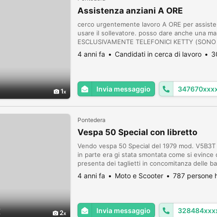
Assistenza anziani A ORE
cerco urgentemente lavoro A ORE per assistenz
usare il sollevatore. posso dare anche una m
ESCLUSIVAMENTE TELEFONICI KETTY (SONO I
ESPERIENZA
4 anni fa
Candidati in cerca di lavoro
3
Invia messaggio
347670xxx
1
Pontedera
Vespa 50 Special con libretto
Vendo vespa 50 Special del 1979 mod. V5B3T co
in parte era gi stata smontata come si evince 
presenta dei taglietti in concomitanza delle bat
parte normalmente al primo colpo. La vespa ot
4 anni fa
Moto e Scooter
787 persone h
Invia messaggio
328484xxx
€
2