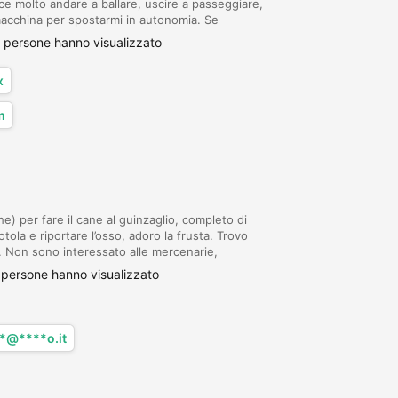
ace molto andare a ballare, uscire a passeggiare,
a macchina per spostarmi in autonomia. Se
on è per secondi fini, non sono un mali...
 persone hanno visualizzato
x
m
) per fare il cane al guinzaglio, completo di
ola e riportare l’osso, adoro la frusta. Trovo
è. Non sono interessato alle mercenarie,
vertirsi.
persone hanno visualizzato
*@****o.it