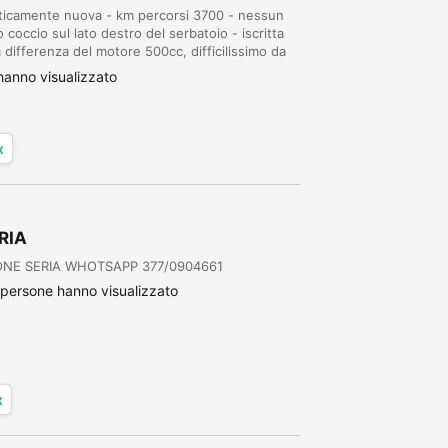
aticamente nuova - km percorsi 3700 - nessun
coccio sul lato destro del serbatoio - iscritta
 differenza del motore 500cc, difficilissimo da
pegne una moto da usare tutti i giorn...
anno visualizzato
x
RIA
ONE SERIA WHOTSAPP 377/0904661
persone hanno visualizzato
x