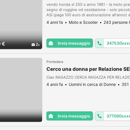
vendo honda xl 250 s anno 1981 - la moto pr
segno di ruggine od ossidazione - solo piccolo 
ASI (paga 100 euro di assicurazione all'anno) a
avviare, questo modello parte bene e non si s
4 anni fa
Moto e Scooter
243 persone h
Invia messaggio
347530xxx
 €
2
Pontedera
Cerco una donna per Relazione SE
Ciao RAGAZZO CERCA RAGAZZA PER RELAZI
4 anni fa
Uomini in cerca di Donne
351 
Invia messaggio
377090xxx