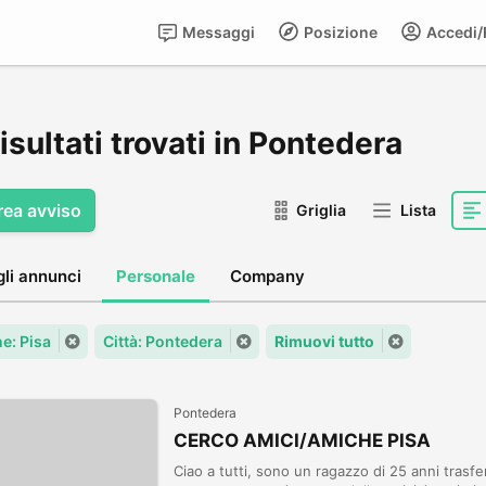
Messaggi
Posizione
Accedi/R
isultati trovati in Pontedera
rea avviso
Griglia
Lista
gli annunci
Personale
Company
: Pisa
Città: Pontedera
Rimuovi tutto
Pontedera
CERCO AMICI/AMICHE PISA
Ciao a tutti, sono un ragazzo di 25 anni trasf