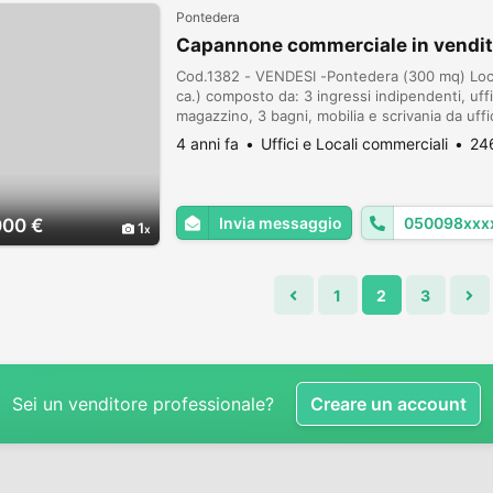
Pontedera
Capannone commerciale in vendit
Cod.1382 - VENDESI -Pontedera (300 mq) Loca
ca.) composto da: 3 ingressi indipendenti, uffici
magazzino, 3 bagni, mobilia e scrivania da uffi
centralino telefonico, rete cablata cat.5, impia
4 anni fa
Uffici e Locali commerciali
246
Invia messaggio
050098xxx
000 €
1
1
2
3
Sei un venditore professionale?
Creare un account