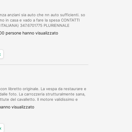
a anziani sia auto che nn auto sufficienti. so
ano in casa e vado a fare la spesa CONTATTI
TALIANA) 347.6701775 PLURIENNALE
00 persone hanno visualizzato
x
n libretto originale. La vespa da restaurare e
dalle foto. La carrozzeria strutturalmente sana,
tute del cavalletto. Il motore validissimo e
tima per un restauro senza sorprese...
anno visualizzato
x