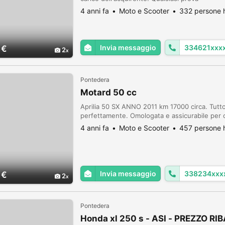
4 anni fa
Moto e Scooter
332 persone h
Invia messaggio
334621xxx
 €
2
Pontedera
Motard 50 cc
Aprilia 50 SX ANNO 2011 km 17000 circa. Tutto
perfettamente. Omologata e assicurabile pe
4 anni fa
Moto e Scooter
457 persone h
Invia messaggio
338234xxx
 €
2
Pontedera
Honda xl 250 s - ASI - PREZZO R