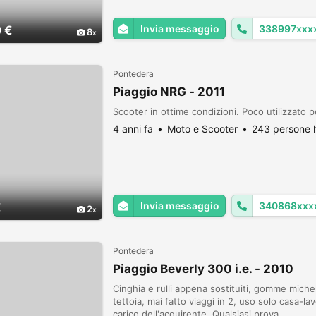
Invia messaggio
338997xxx
 €
8
Pontedera
Piaggio NRG - 2011
Scooter in ottime condizioni. Poco utilizzato
4 anni fa
Moto e Scooter
243 persone h
Invia messaggio
340868xxx
€
2
Pontedera
Piaggio Beverly 300 i.e. - 2010
Cinghia e rulli appena sostituiti, gomme miche
tettoia, mai fatto viaggi in 2, uso solo casa-l
carico dell'acquirente. Qualsiasi prova