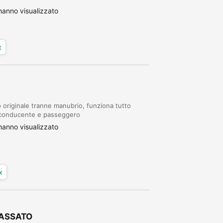
anno visualizzato
x
 originale tranne manubrio, funziona tutto
r conducente e passeggero
anno visualizzato
x
IBASSATO