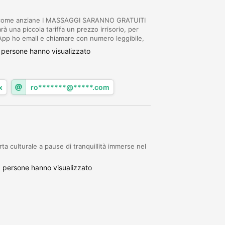
tà come anziane I MASSAGGI SARANNO GRATUITI
à una piccola tariffa un prezzo irrisorio, per
p ho email e chiamare con numero leggibile,
CI SARA RILASSAMENTO GARANTITO.
 persone hanno visualizzato
x
ro*******@*****.com
ta culturale a pause di tranquillità immerse nel
 persone hanno visualizzato