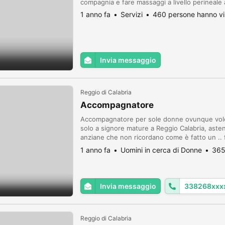
compagnia e fare massaggi a livello perineale a
1 anno fa
Servizi
460 persone hanno vi
Invia messaggio
Reggio di Calabria
Accompagnatore
Accompagnatore per sole donne ovunque volet
solo a signore mature a Reggio Calabria, aste
anziane che non ricordano come è fatto un .. 
whatsapp ho email che vi ricontatto al più pre
1 anno fa
Uomini in cerca di Donne
365
Invia messaggio
338268xxx
Reggio di Calabria