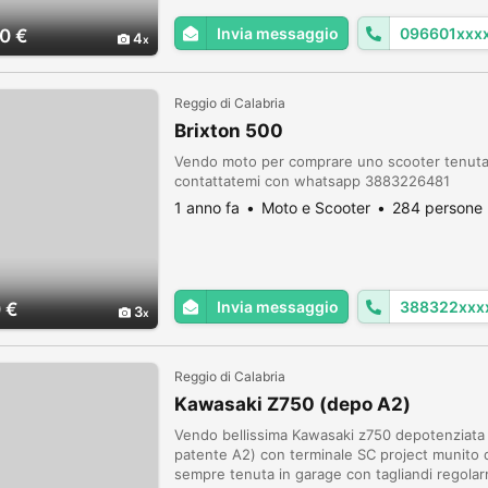
Invia messaggio
096601xxx
0 €
4
Reggio di Calabria
Brixton 500
Vendo moto per comprare uno scooter tenut
contattatemi con whatsapp 3883226481
1 anno fa
Moto e Scooter
284 persone 
Invia messaggio
388322xxx
 €
3
Reggio di Calabria
Kawasaki Z750 (depo A2)
Vendo bellissima Kawasaki z750 depotenziata a
patente A2) con terminale SC project munito d
sempre tenuta in garage con tagliandi regolar