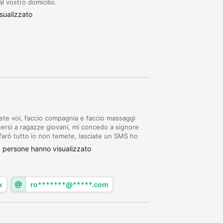
l vostro domicilio.
sualizzato
e voi, faccio compagnia e faccio massaggi
nersi a ragazze giovani, mi concedo a signore
farò tutto io non temete, lasciate un SMS ho
sto.
 persone hanno visualizzato
x
ro*******@*****.com