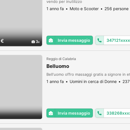
vendo per inutilizzo
1 anno fa
Moto e Scooter
256 persone 
Invia messaggio
347121xxxx
 €
3
Reggio di Calabria
Belluomo
Bell'uomo offro massaggi gratis a signore in e
1 anno fa
Uomini in cerca di Donne
237
Invia messaggio
338268xxx