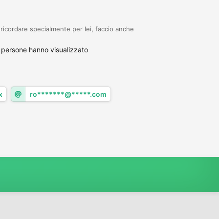
icordare specialmente per lei, faccio anche
 persone hanno visualizzato
x
ro*******@*****.com