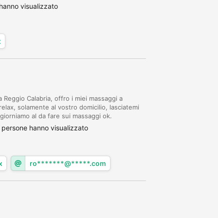
 batteria nuova originale. -cambio pomp...
hanno visualizzato
x
a Reggio Calabria, offro i miei massaggi a
lax, solamente al vostro domicilio, lasciatemi
ggiorniamo al da fare sui massaggi ok.
 persone hanno visualizzato
x
ro*******@*****.com