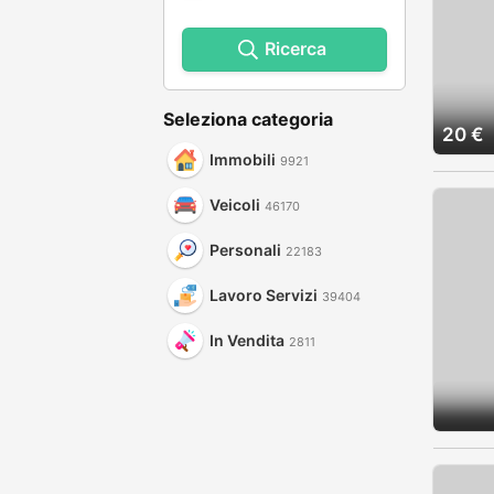
Ricerca
Seleziona categoria
20 €
Immobili
9921
Veicoli
46170
Personali
22183
Lavoro Servizi
39404
In Vendita
2811