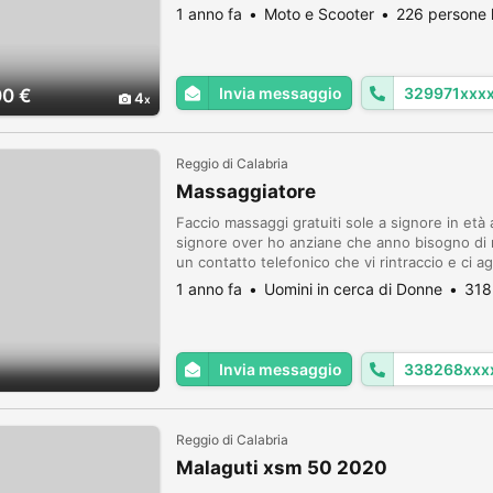
alcuni lavori come: -Sostituzione batteria con
1 anno fa
Moto e Scooter
226 persone 
Invia messaggio
329971xxx
00 €
4
Reggio di Calabria
Massaggiatore
Faccio massaggi gratuiti sole a signore in età 
signore over ho anziane che anno bisogno di re
un contatto telefonico che vi rintraccio e ci a
1 anno fa
Uomini in cerca di Donne
318
Invia messaggio
338268xxx
Reggio di Calabria
Malaguti xsm 50 2020