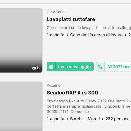
Gioia Tauro
Lavapiatti tuttofare
Cerco lavoro come lavapiatti con vitto e allogg
1 anno fa
Candidati in cerca di lavoro
2
Invia messaggio
320077xxx
1
Rosarno
Seadoo RXP X rs 300
Brp Seadoo Rxp X rs 300cv 2022 Ore moto 96 
perfetta e sempre tagliandata . Disponibile per
3663521114. Domenico
1 anno fa
Barche - Motori
282 persone 