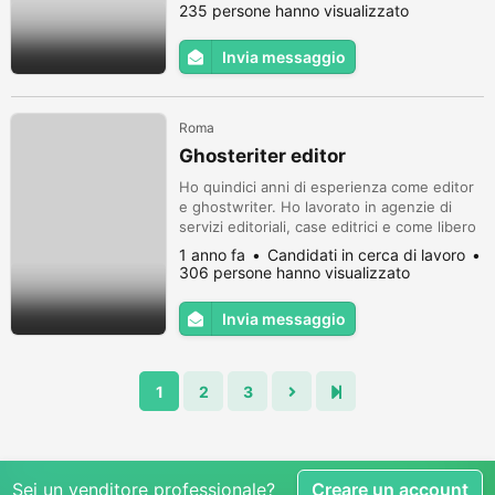
235 persone hanno visualizzato
Invia messaggio
Roma
Ghosteriter editor
Ho quindici anni di esperienza come editor
e ghostwriter. Ho lavorato in agenzie di
servizi editoriali, case editrici e come libero
professionista. Ho esperienza nella
1 anno fa
Candidati in cerca di lavoro
scrittura, nell'editing strutturale e nella
306 persone hanno visualizzato
revisione formale di saggi e romanzi. Scrivo
e pubblico regolarmente racconti in
Invia messaggio
antologie e riviste letterarie, articoli su
magazine di arte, sport...
1
2
3
Sei un venditore professionale?
Creare un account