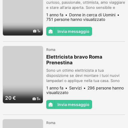
curioso, passionale, ottimista, amo viaggiare
e stare all'aria aperta. Sono sensibile e
trovo gioia nel rendere felici le altre
1 anno fa
Donne in cerca di Uomini
persone e nel vederle sorridere. Un pasto
751 persone hanno visualizzato
delizioso e un bicchiere di ottimo vino rosso
sono la mia serata perfetta. Mi piacciono gli
1
Invia messaggio
sport per spettatori e la musica dal vivo di
qualsiasi ...
Roma
Elettricista bravo Roma
Prenestina
Sono un ottimo elettricista a tua
disposizione se devi montare i tuoi nuovi
lampadari o applique nella tua casa. Sono
specializzato in illuminazione di interni.
1 anno fa
Servizi
296 persone hanno
Questo è il mio lavoro e faccio solo questo.
visualizzato
Ottimo come riparazione e installazione
20 €
5
ventilatori a soffitto sia radio che con filo.
Invia messaggio
Contattami tranquillamente con whatsapp
per qualsiasi tua domanda o...
Roma