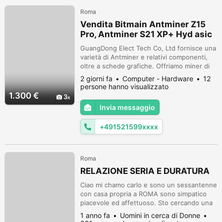
Roma
Vendita Bitmain Antminer Z15
Pro, Antminer S21 XP+ Hyd asic
Miner
GuangDong Elect Tech Co, Ltd fornisce una
varietà di Antminer e relativi componenti,
oltre a schede grafiche. Offriamo miner di
criptovalute nuovi e usati, bancomat
2 giorni fa
Computer - Hardware
12
Bitcoin, rig di mining GPU e schede grafiche
persone hanno visualizzato
a prezzi accessibili. Offerta all'ingrosso:
1.300 €
3
Bitmain Antminer Z15 Pro (840kh/s) sigillato
Invia messaggio
in scatola con cavi completi e garanzia. Il
Bitmain Antminer ...
+491521599xxxx
Roma
RELAZIONE SERIA E DURATURA
Ciao mi chamo carlo e sono un sessantenne
con casa propria a ROMA sono simpatico
piacevole ed affettuoso. Sto cercando una
donna di 50-55 anni con pari requisiti a
1 anno fa
Uomini in cerca di Donne
ROMA o disposta a trasferirsi a ROMA in