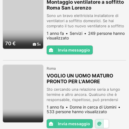
Montaggio ventilatore a soffitto
Roma San Lorenzo
Sono un bravo elettricista installatore di
ventilatori a soffitto domestici. Se hai
comprato il tuo nuovo ventilatore a soffitto
e non te la senti di montarlo da solo, sappi
1 anno fa
Servizi
249 persone hanno
che io lo faccio da mestiere!!! Il mio onorario
visualizzato
è di 70 euro. Sono serio, affidabile e
70 €
5
riservato. Installatore di plafoniere con
Invia messaggio
ventilatore incorporato. Contattami
tranquillamente su w...
Roma
VOGLIO UN UOMO MATURO
PRONTO PER L'AMORE
Sto cercando una relazione seria a lungo
termine e altro ancora. Qualcuno che è
responsabile, rispettoso, può prendersi
cura di se stesso, speciale per catturare il
1 anno fa
Donne in cerca di Uomini
mio cuore e sa come gestirlo con cura, uno
533 persone hanno visualizzato
che mi amerà e sarà disposto a condividere
le più grandi gioie e dolori della vita.
Invia messaggio
Qualcuno che è disposto a coccolarmi e