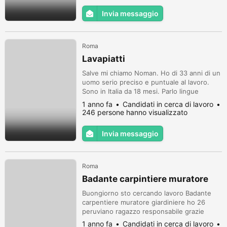
puntuale, molto responsabile e imparo
Invia messaggio
veloce. So lavorare in squadra.
Roma
Lavapiatti
Salve mi chiamo Noman. Ho di 33 anni di un
uomo serio preciso e puntuale al lavoro.
Sono in Italia da 18 mesi. Parlo lingue
Italiana a livello A1. Ho lavorato in Lido di
1 anno fa
Candidati in cerca di lavoro
Jesolo, Venezia anno 2024 stagione estiva
246 persone hanno visualizzato
Hotel Mirafiori 3??? in ruolo di Lavapiatti.
Ho tanta voglia di lavorare e imparare il
Invia messaggio
mestiere di ristorazione in cucina. Sono
disponibile da subit...
Roma
Badante carpintiere muratore
Buongiorno sto cercando lavoro Badante
carpentiere muratore giardiniere ho 26
peruviano ragazzo responsabile grazie
1 anno fa
Candidati in cerca di lavoro