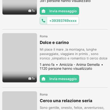
391 persone hanno visualizzato
casa mia per iniziare una stabile e duratura
relazione che potrà evolversi col tempo in
1
Invia messaggio
matrimonio. Astenersi perditempo e
mercenarie.Se sei interessata all...
+39393749xxxx
Roma
Dolce e carino
Mi piace il mare ,la montagna, lunghe
passeggiate, viaggiare in primis , sono
ironico ,simpatico e romantico ti cerco dolce
e carina ,ho una buona presenza, sono
1 anno fa
Amicizia - Anima Gemella
graditi sms
1120 persone hanno visualizzato
1
Invia messaggio
Roma
Cerco una relazione seria
Sono gentile, onesto, felice, avventuroso,