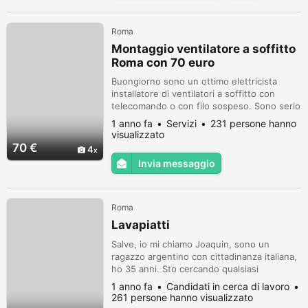
amarmi incondizionatamente, c...
Roma
Montaggio ventilatore a soffitto
Roma con 70 euro
Buongiorno sono un ottimo elettricista
installatore di ventilatori a soffitto con
telecomando o con filo sospeso. Sono serio
e preparato. Mi occupo del montaggio del
1 anno fa
Servizi
231 persone hanno
tuo nuovo ventilatore con 70 euro
visualizzato
compreso smontaggio del vecchio
70 €
4
lampadario e installazione del ventilatore a
Invia messaggio
soffitto. Mi muovo su tutta Roma, castelli
romani, e litorale romano. Contattami ...
Roma
Lavapiatti
Salve, io mi chiamo Joaquin, sono un
ragazzo argentino con cittadinanza italiana,
ho 35 anni. Sto cercando qualsiasi
opportunità lavorativa con vitto e alloggio.
1 anno fa
Candidati in cerca di lavoro
In passato ho lavorato come cameriere, ma
261 persone hanno visualizzato
sono interessato a cambiare settore. Sono