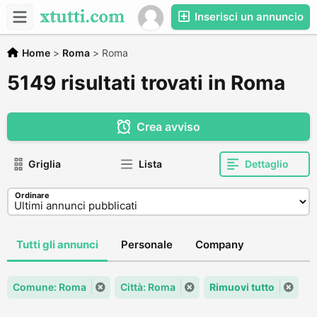
Inserisci un annuncio
Home
>
Roma
>
Roma
5149 risultati trovati in Roma
Crea avviso
Griglia
Lista
Dettaglio
Ordinare
Tutti gli annunci
Personale
Company
Comune: Roma
Città: Roma
Rimuovi tutto