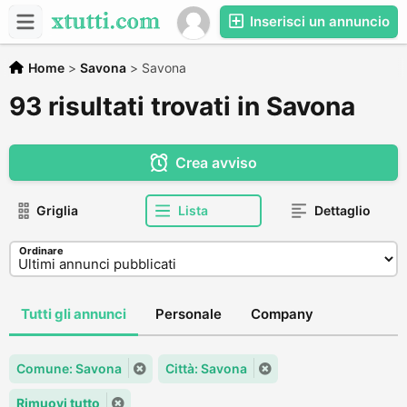
Inserisci un annuncio
Home
>
Savona
>
Savona
93 risultati trovati in Savona
Crea avviso
Griglia
Lista
Dettaglio
Ordinare
Tutti gli annunci
Personale
Company
Comune: Savona
Città: Savona
Rimuovi tutto