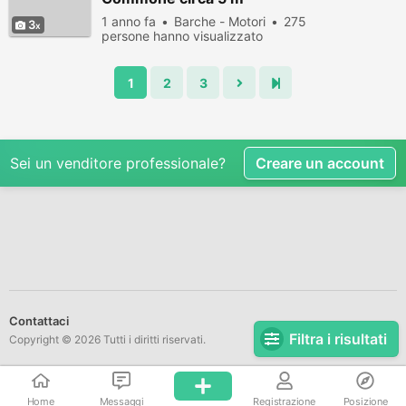
1 anno fa
Barche - Motori
275
3
persone hanno visualizzato
1
2
3
Sei un venditore professionale?
Creare un account
Contattaci
Filtra i risultati
Copyright © 2026 Tutti i diritti riservati.
Home
Messaggi
Registrazione
Posizione