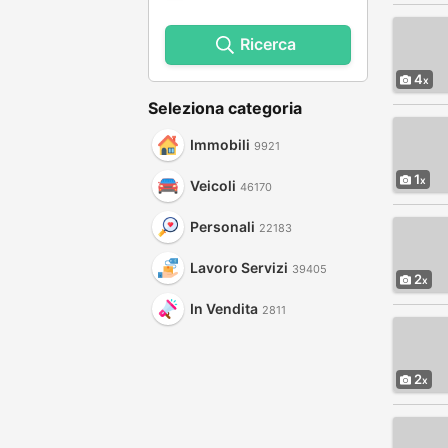
Ricerca
4
Seleziona categoria
Immobili
9921
1
Veicoli
46170
Personali
22183
Lavoro Servizi
39405
2
In Vendita
2811
2