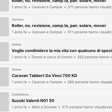
Roller, nu. revisione, camp.ta, pan. solare, mover
1 anno fa
Caravan e Camper
371 persone hanno visuali
Saronno
Roller, nu. revisione, camp.ta, pan. solare, mover
1 anno fa
Caravan e Camper
311 persone hanno visualiz
Varese
Voglio condividere la mia vita con qualcuno di speci
1 anno fa
Donne in cerca di Uomini
392 persone hanno vi
Varese
Caravan Tabbert Da Vinci 700 KD
1 anno fa
Caravan e Camper
286 persone hanno visuali
Castellanza
Suzuki Valenti N01 50
1 anno fa
Moto e Scooter
375 persone hanno visualizza