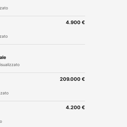
zzato
4.900 €
zato
ale
sualizzato
209.000 €
zzato
4.200 €
to