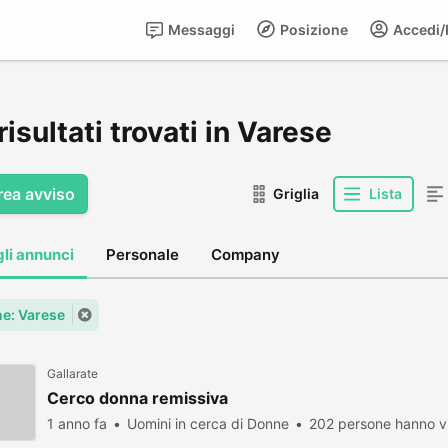
Messaggi
Posizione
Accedi/R
risultati trovati in Varese
rea avviso
Griglia
Lista
gli annunci
Personale
Company
e: Varese
Gallarate
Cerco donna remissiva
1 anno fa
Uomini in cerca di Donne
202 persone hanno vi