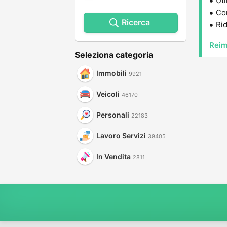
Uti
Con
Ricerca
Rid
Reim
Seleziona categoria
Immobili
9921
Veicoli
46170
Personali
22183
Lavoro Servizi
39405
In Vendita
2811