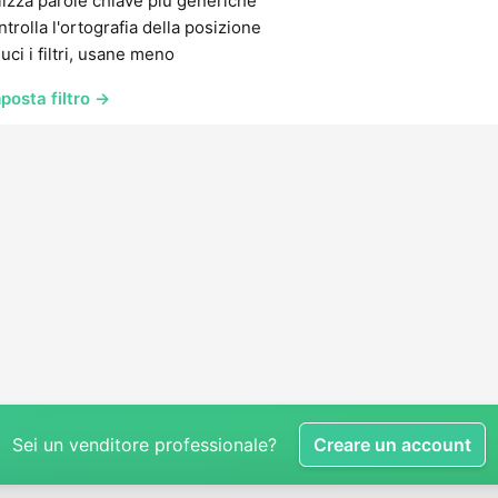
lizza parole chiave più generiche
trolla l'ortografia della posizione
uci i filtri, usane meno
posta filtro →
Sei un venditore professionale?
Creare un account