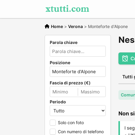
Home
>
Verona
>
Monteforte d'Alpone
Nes
Parola chiave
C
Posizione
Tutti 
Fascia di prezzo (€)
Comun
Periodo
Non si
Solo con foto
I seg
Con numero di telefono