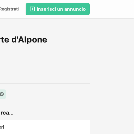
Inserisci un annuncio
egistrati
te d'Alpone
rca...
ori