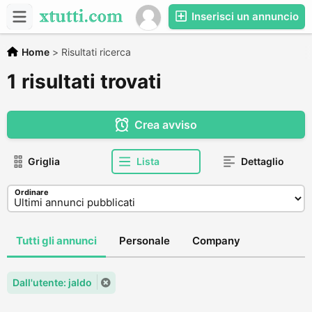
Inserisci un annuncio
Home
>
Risultati ricerca
1 risultati trovati
Crea avviso
Griglia
Lista
Dettaglio
Ordinare
Tutti gli annunci
Personale
Company
Dall'utente: jaldo