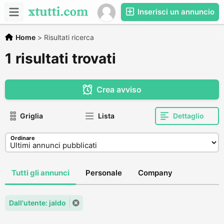
Inserisci un annuncio
Home
>
Risultati ricerca
1 risultati trovati
Crea avviso
Griglia
Lista
Dettaglio
Ordinare
Tutti gli annunci
Personale
Company
Dall'utente: jaldo