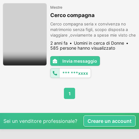
Mestre
Cerco compagna
Cerco compagna seria x convivenza no
matrimonio senza figli, scopo disposta a
viaggiare ,ovviamente a spese mie visto che
x me i soldi non sono un problema non
2 anni fa
Uomini in cerca di Donne
voglio avventuriere o cacciatrici di soldi . Se
585 persone hanno visualizzato
interessata scivimi e inviami una foto non
rispondo a messaggi anonimi.
Invia messaggio
*** ***xxxx
1
Sei un venditore professionale?
Creare un account