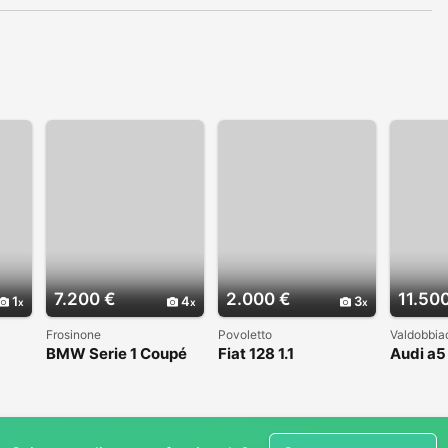
7.200 €
2.000 €
11.50
1
4
3
Frosinone
Povoletto
Valdobbia
BMW Serie 1 Coupé
Fiat 128 1.1
Audi a5
(E82) - 2008