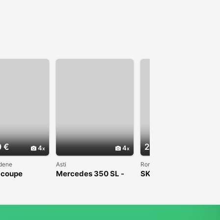
0 €
2.500 €
4
4
4
dene
Asti
Roma
 coupe
Mercedes 350 SL -
SKODA Roomster 1.4
VALUTO SCAMBI -
TDI 80CV Sport
manuale -italiana
CARROZZERIA DA