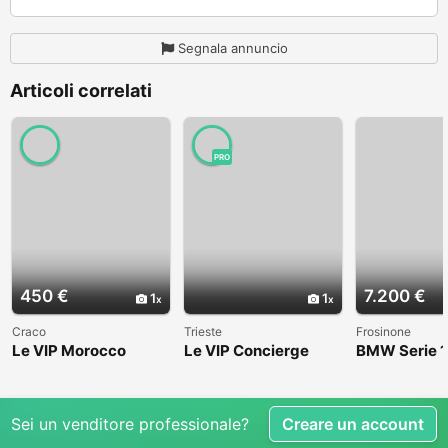
Segnala annuncio
Articoli correlati
PRO
450 €
7.200 €
1
1
Craco
Trieste
Frosinone
Le VIP Morocco
Le VIP Concierge
BMW Serie 1
(E82) - 2008
Sei un venditore professionale?
Creare un account