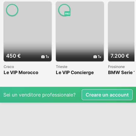
PRO
450 €
7.200 €
1
1
Craco
Trieste
Frosinone
Le VIP Morocco
Le VIP Concierge
BMW Serie 1
(E82) - 2008
Sei un venditore professionale?
Creare un account