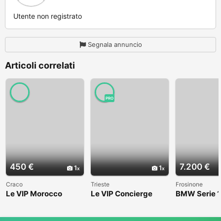
Utente non registrato
Segnala annuncio
Articoli correlati
PRO
450 €
7.200 €
1
1
Craco
Trieste
Frosinone
Le VIP Morocco
Le VIP Concierge
BMW Serie 1
(E82) - 2008