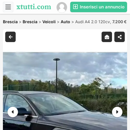
Inserisci un annuncio
Brescia
>
Brescia
>
Veicoli
>
Auto
>
Audi A4 2.0 120cv,
7.200 €