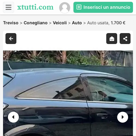
Inserisci un annuncio
Treviso
>
Conegliano
>
Veicoli
>
Auto
>
Auto usata,
1.700 €