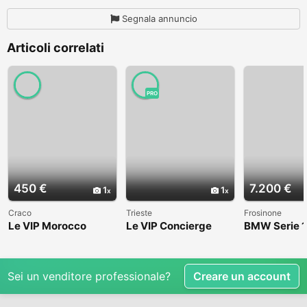
Segnala annuncio
Articoli correlati
PRO
450 €
7.200 €
1
1
Craco
Trieste
Frosinone
Le VIP Morocco
Le VIP Concierge
BMW Serie 1
(E82) - 2008
Sei un venditore professionale?
Creare un account