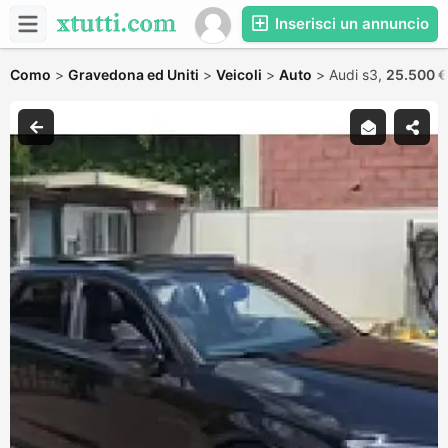
Inserisci un annuncio
Como
>
Gravedona ed Uniti
>
Veicoli
>
Auto
>
Audi s3,
25.500 €