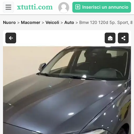
Inserisci un annuncio
Nuoro
>
Macomer
>
Veicoli
>
Auto
>
Bmw 120 120d 5p. Sport,
8