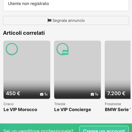
Utente non registrato
Segnala annuncio
Articoli correlati
PRO
450 €
7.200 €
1
1
Craco
Trieste
Frosinone
Le VIP Morocco
Le VIP Concierge
BMW Serie 1
(E82) - 2008
Sei un venditore professionale?
Creare un account