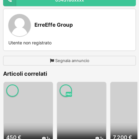
ErreEffe Group
Utente non registrato
Segnala annuncio
Articoli correlati
PRO
450 €
7.200 €
1
1