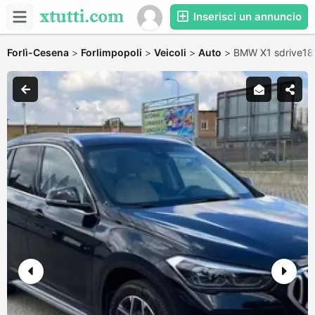
Inserisci un annuncio
Forlì-Cesena
>
Forlimpopoli
>
Veicoli
>
Auto
>
BMW X1 sdrive18d