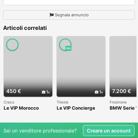
Segnala annuncio
Articoli correlati
PRO
450 €
7.200 €
1
1
Craco
Trieste
Frosinone
Le VIP Morocco
Le VIP Concierge
BMW Serie 1
(E82) - 2008
Sei un venditore professionale?
Creare un account