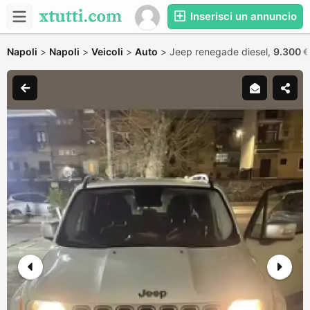
Inserisci un annuncio
Napoli
>
Napoli
>
Veicoli
>
Auto
>
Jeep renegade diesel,
9.300 €