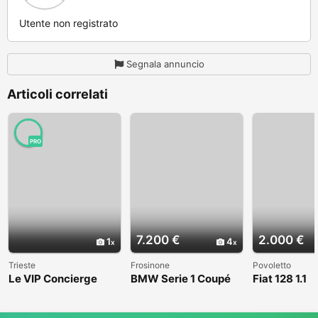
Utente non registrato
Segnala annuncio
Articoli correlati
PRO
7.200 €
2.000 €
1
4
Trieste
Frosinone
Povoletto
Le VIP Concierge
BMW Serie 1 Coupé
Fiat 128 1.1
(E82) - 2008