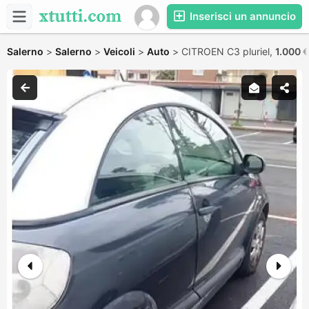
Inserisci un annuncio
Salerno
>
Salerno
>
Veicoli
>
Auto
>
CITROEN C3 pluriel,
1.000 