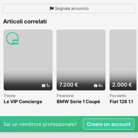
Segnala annuncio
Articoli correlati
PRO
7.200 €
2.000 €
1
4
Trieste
Frosinone
Povoletto
Le VIP Concierge
BMW Serie 1 Coupé
Fiat 128 1.1
(E82) - 2008
Sei un venditore professionale?
Creare un account