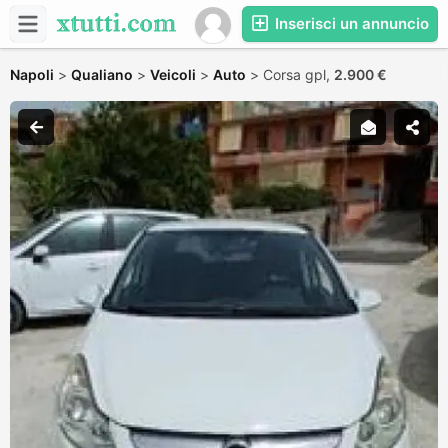
Inserisci un annuncio
Napoli
>
Qualiano
>
Veicoli
>
Auto
>
Corsa gpl,
2.900 €