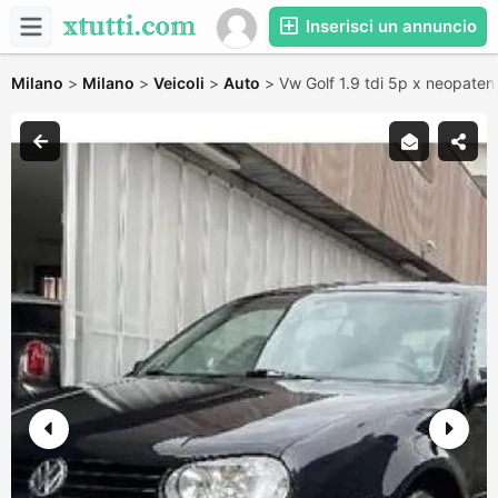
Inserisci un annuncio
Milano
>
Milano
>
Veicoli
>
Auto
>
Vw Golf 1.9 tdi 5p x neopatent