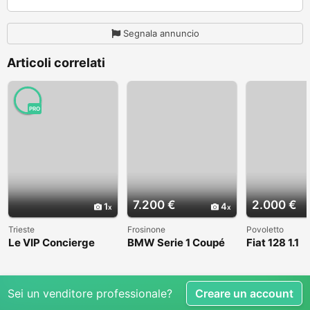
Segnala annuncio
Articoli correlati
PRO
7.200 €
2.000 €
1
4
Trieste
Frosinone
Povoletto
Le VIP Concierge
BMW Serie 1 Coupé
Fiat 128 1.1
(E82) - 2008
Sei un venditore professionale?
Creare un account