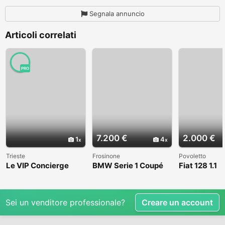
Segnala annuncio
Articoli correlati
PRO
7.200 €
2.000 €
1
4
Trieste
Frosinone
Povoletto
Le VIP Concierge
BMW Serie 1 Coupé
Fiat 128 1.1
(E82) - 2008
Sei un venditore professionale?
Creare un account