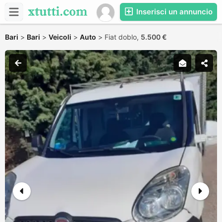
Inserisci un annuncio
Bari
>
Bari
>
Veicoli
>
Auto
>
Fiat doblo,
5.500 €