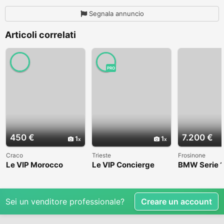
Segnala annuncio
Articoli correlati
PRO
450 €
7.200 €
1
1
Craco
Trieste
Frosinone
Le VIP Morocco
Le VIP Concierge
BMW Serie 1
(E82) - 2008
Sei un venditore professionale?
Creare un account