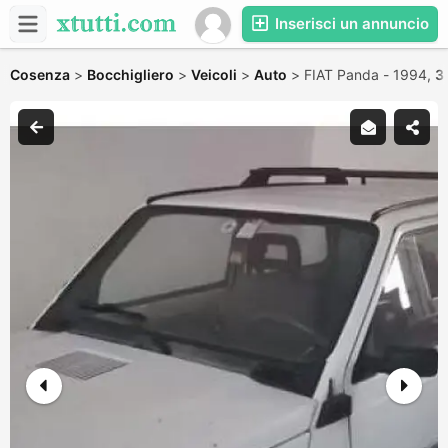
Inserisci un annuncio
Cosenza
>
Bocchigliero
>
Veicoli
>
Auto
>
FIAT Panda - 1994,
3