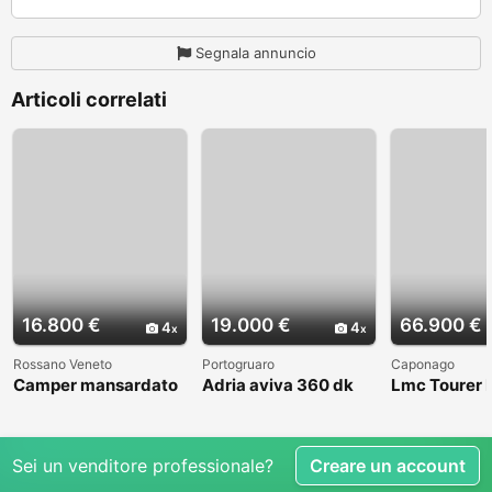
Segnala annuncio
Articoli correlati
16.800 €
19.000 €
66.900 €
4
4
Rossano Veneto
Portogruaro
Caponago
Camper mansardato
Adria aviva 360 dk
Lmc Tourer
Elnag Joxi 11
Sei un venditore professionale?
Creare un account