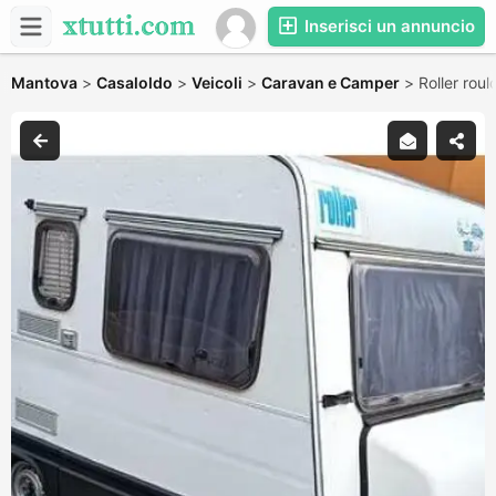
Inserisci un annuncio
Mantova
>
Casaloldo
>
Veicoli
>
Caravan e Camper
>
Roller roul