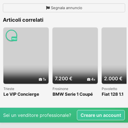
Segnala annuncio
Articoli correlati
PRO
7.200 €
2.000 €
1
4
Trieste
Frosinone
Povoletto
Le VIP Concierge
BMW Serie 1 Coupé
Fiat 128 1.1
(E82) - 2008
Sei un venditore professionale?
Creare un account