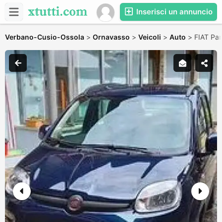
Inserisci un annuncio
Verbano-Cusio-Ossola
>
Ornavasso
>
Veicoli
>
Auto
>
FIAT Pan